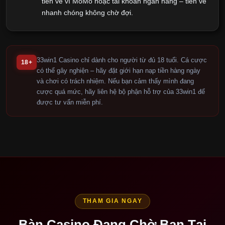
tiền về ví MoMo hoặc tài khoản ngân hàng – tiền về
nhanh chóng không chờ đợi.
33win1 Casino chỉ dành cho người từ đủ 18 tuổi. Cá cược
18+
có thể gây nghiện – hãy đặt giới hạn nạp tiền hàng ngày
và chơi có trách nhiệm. Nếu bạn cảm thấy mình đang
cược quá mức, hãy liên hệ bộ phận hỗ trợ của 33win1 để
được tư vấn miễn phí.
THAM GIA NGAY
Bàn Casino Đang Chờ Bạn Tại