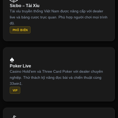
Sicbo – Tài Xỉu
Tài xỉu truyền thống Việt Nam được nâng cấp với dealer
live và bảng cược trực quan. Phù hợp người chơi mọi trình
độ.
PHỔ BIẾN
♠️
Poker Live
Casino Hold'em và Three Card Poker với dealer chuyên
nghiệp. Thử thách kỹ năng đọc bài và chiến thuật cùng
33win1.
VIP