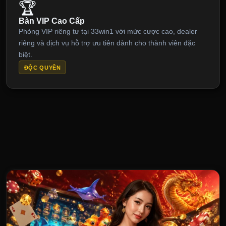
🏆
Bàn VIP Cao Cấp
Phòng VIP riêng tư tại 33win1 với mức cược cao, dealer
riêng và dịch vụ hỗ trợ ưu tiên dành cho thành viên đặc
biệt.
ĐỘC QUYỀN