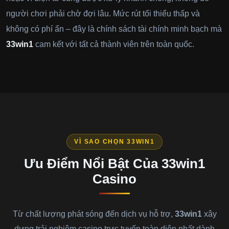
người chơi phải chờ đợi lâu. Mức rút tối thiểu thấp và
không có phí ẩn – đây là chính sách tài chính minh bạch mà
33win1
cam kết với tất cả thành viên trên toàn quốc.
VÌ SAO CHỌN 33WIN1
Ưu Điểm Nổi Bật Của 33win1
Casino
Từ chất lượng phát sóng đến dịch vụ hỗ trợ,
33win1
xây
dựng trải nghiệm casino trực tuyến toàn diện nhất dành