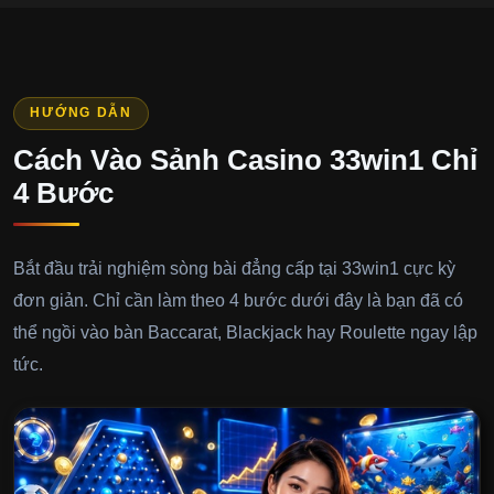
HƯỚNG DẪN
Cách Vào Sảnh Casino 33win1 Chỉ
4 Bước
Bắt đầu trải nghiệm sòng bài đẳng cấp tại 33win1 cực kỳ
đơn giản. Chỉ cần làm theo 4 bước dưới đây là bạn đã có
thể ngồi vào bàn Baccarat, Blackjack hay Roulette ngay lập
tức.