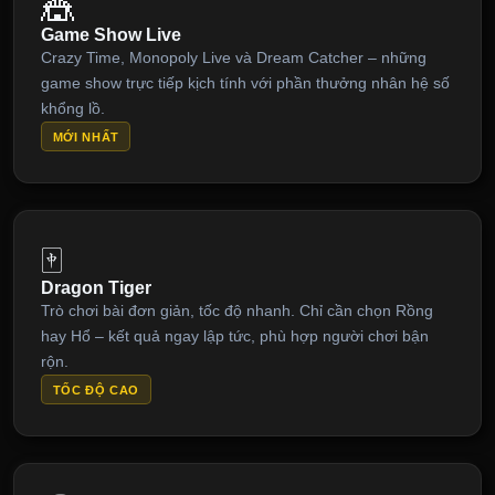
🎪
Game Show Live
Crazy Time, Monopoly Live và Dream Catcher – những
game show trực tiếp kịch tính với phần thưởng nhân hệ số
khổng lồ.
MỚI NHẤT
🀄
Dragon Tiger
Trò chơi bài đơn giản, tốc độ nhanh. Chỉ cần chọn Rồng
hay Hổ – kết quả ngay lập tức, phù hợp người chơi bận
rộn.
TỐC ĐỘ CAO