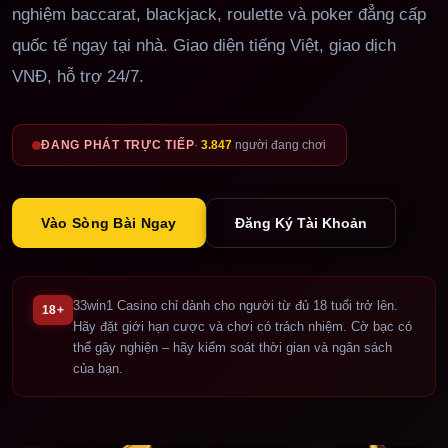
nghiệm baccarat, blackjack, roulette và poker đẳng cấp
quốc tế ngay tại nhà. Giao diện tiếng Việt, giao dịch
VNĐ, hỗ trợ 24/7.
ĐANG PHÁT TRỰC TIẾP
·
3.847
người đang chơi
Vào Sòng Bài Ngay
Đăng Ký Tài Khoản
33win1 Casino chỉ dành cho người từ đủ 18 tuổi trở lên.
18+
Hãy đặt giới hạn cược và chơi có trách nhiệm. Cờ bạc có
thể gây nghiện – hãy kiểm soát thời gian và ngân sách
của bạn.