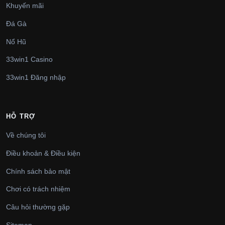
Khuyến mãi
Đá Gà
Nổ Hũ
33win1 Casino
33win1 Đăng nhập
HỖ TRỢ
Về chúng tôi
Điều khoản & Điều kiện
Chính sách bảo mật
Chơi có trách nhiệm
Câu hỏi thường gặp