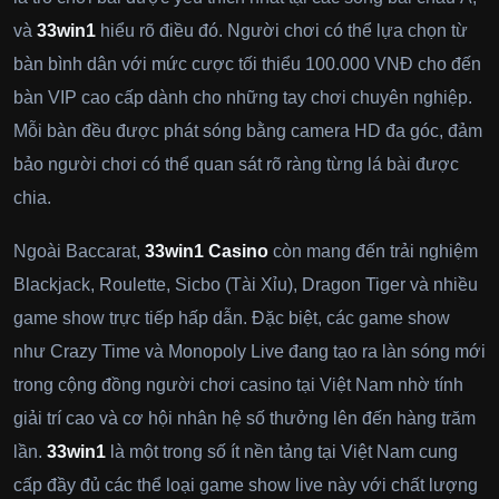
và
33win1
hiểu rõ điều đó. Người chơi có thể lựa chọn từ
bàn bình dân với mức cược tối thiểu 100.000 VNĐ cho đến
bàn VIP cao cấp dành cho những tay chơi chuyên nghiệp.
Mỗi bàn đều được phát sóng bằng camera HD đa góc, đảm
bảo người chơi có thể quan sát rõ ràng từng lá bài được
chia.
Ngoài Baccarat,
33win1 Casino
còn mang đến trải nghiệm
Blackjack, Roulette, Sicbo (Tài Xỉu), Dragon Tiger và nhiều
game show trực tiếp hấp dẫn. Đặc biệt, các game show
như Crazy Time và Monopoly Live đang tạo ra làn sóng mới
trong cộng đồng người chơi casino tại Việt Nam nhờ tính
giải trí cao và cơ hội nhân hệ số thưởng lên đến hàng trăm
lần.
33win1
là một trong số ít nền tảng tại Việt Nam cung
cấp đầy đủ các thể loại game show live này với chất lượng