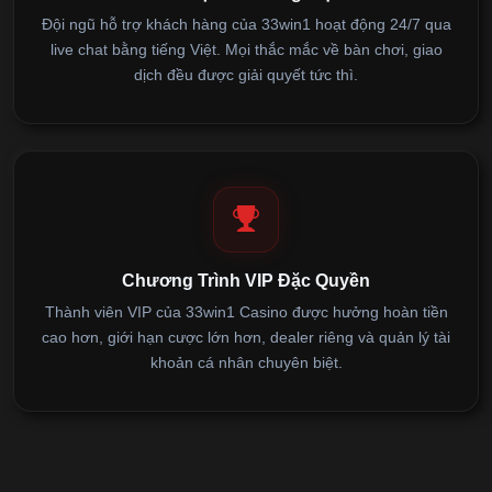
Đội ngũ hỗ trợ khách hàng của 33win1 hoạt động 24/7 qua
live chat bằng tiếng Việt. Mọi thắc mắc về bàn chơi, giao
dịch đều được giải quyết tức thì.
Chương Trình VIP Đặc Quyền
Thành viên VIP của 33win1 Casino được hưởng hoàn tiền
cao hơn, giới hạn cược lớn hơn, dealer riêng và quản lý tài
khoản cá nhân chuyên biệt.