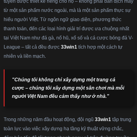
tuyến được thiết kế riêng cho họ – không phải bản dịch máy
từ một sản phẩm nước ngoài, mà là một sản phẩm thực sự
hiểu người Việt. Từ ngôn ngữ giao diện, phương thức
thanh toán, đến các loại hình giải trí được ưa chuộng nhất
tại Việt Nam như đá gà, nổ hũ, xổ số và cá cược bóng đá V-
League – tất cả đều được
33win1
tích hợp một cách tự
nhiên và liền mạch.
"Chúng tôi không chỉ xây dựng một trang cá
cược – chúng tôi xây dựng một sân chơi mà mỗi
người Việt Nam đều cảm thấy như ở nhà."
Trong những năm đầu hoạt động, đội ngũ
33win1
tập trung
toàn lực vào việc xây dựng hạ tầng kỹ thuật vững chắc,