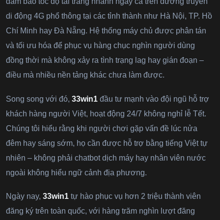
đảm bảo tốc độ tải trang nhanh ngay cả trên đường truyền
di động 4G phổ thông tại các tỉnh thành như Hà Nội, TP. Hồ
Chí Minh hay Đà Nẵng. Hệ thống máy chủ được phân tán
và tối ưu hóa để phục vụ hàng chục nghìn người dùng
đồng thời mà không xảy ra tình trạng lag hay gián đoạn –
điều mà nhiều nền tảng khác chưa làm được.
Song song với đó,
33win1
đầu tư mạnh vào đội ngũ hỗ trợ
khách hàng người Việt, hoạt động 24/7 không nghỉ lễ Tết.
Chúng tôi hiểu rằng khi người chơi gặp vấn đề lúc nửa
đêm hay sáng sớm, họ cần được hỗ trợ bằng tiếng Việt tự
nhiên – không phải chatbot dịch máy hay nhân viên nước
ngoài không hiểu ngữ cảnh địa phương.
Ngày nay,
33win1
tự hào phục vụ hơn 2 triệu thành viên
đăng ký trên toàn quốc, với hàng trăm nghìn lượt đăng