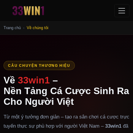
Trang chủ
Về chúng tôi
CÂU CHUYỆN THƯƠNG HIỆU
Về
33win1
–
Nền Tảng Cá Cược Sinh Ra
Cho Người Việt
Từ một ý tưởng đơn giản – tạo ra sân chơi cá cược trực
tuyến thực sự phù hợp với người Việt Nam –
33win1
đã