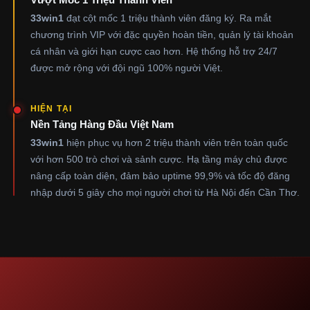
33win1
đạt cột mốc 1 triệu thành viên đăng ký. Ra mắt
chương trình VIP với đặc quyền hoàn tiền, quản lý tài khoản
cá nhân và giới hạn cược cao hơn. Hệ thống hỗ trợ 24/7
được mở rộng với đội ngũ 100% người Việt.
HIỆN TẠI
Nền Tảng Hàng Đầu Việt Nam
33win1
hiện phục vụ hơn 2 triệu thành viên trên toàn quốc
với hơn 500 trò chơi và sảnh cược. Hạ tầng máy chủ được
nâng cấp toàn diện, đảm bảo uptime 99,9% và tốc độ đăng
nhập dưới 5 giây cho mọi người chơi từ Hà Nội đến Cần Thơ.