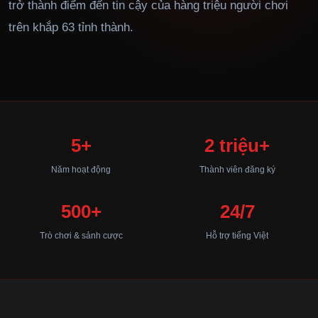
trở thành điểm đến tin cậy của hàng triệu người chơi
trên khắp 63 tỉnh thành.
5+
2 triệu+
Năm hoạt động
Thành viên đăng ký
500+
24/7
Trò chơi & sảnh cược
Hỗ trợ tiếng Việt