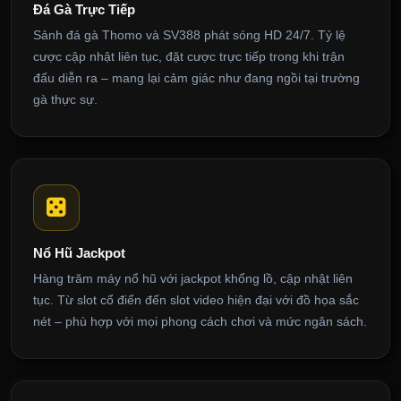
Đá Gà Trực Tiếp
Sảnh đá gà Thomo và SV388 phát sóng HD 24/7. Tỷ lệ
cược cập nhật liên tục, đặt cược trực tiếp trong khi trận
đấu diễn ra – mang lại cảm giác như đang ngồi tại trường
gà thực sự.
Nổ Hũ Jackpot
Hàng trăm máy nổ hũ với jackpot khổng lồ, cập nhật liên
tục. Từ slot cổ điển đến slot video hiện đại với đồ họa sắc
nét – phù hợp với mọi phong cách chơi và mức ngân sách.