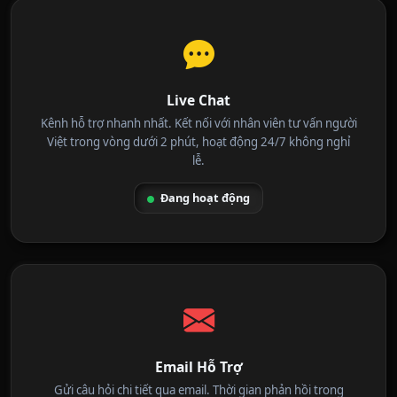
Live Chat
Kênh hỗ trợ nhanh nhất. Kết nối với nhân viên tư vấn người
Việt trong vòng dưới 2 phút, hoạt động 24/7 không nghỉ
lễ.
Đang hoạt động
Email Hỗ Trợ
Gửi câu hỏi chi tiết qua email. Thời gian phản hồi trong