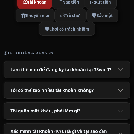
Tài khoản
Nạp tiền
Rút tiền
Khuyến mãi
Trò chơi
Bảo mật
Chơi có trách nhiệm
TÀI KHOẢN & ĐĂNG KÝ
Làm thế nào để đăng ký tài khoản tại 33win1?
Tôi có thể tạo nhiều tài khoản không?
Tôi quên mật khẩu, phải làm gì?
Xác minh tài khoản (KYC) là gì và tại sao cần