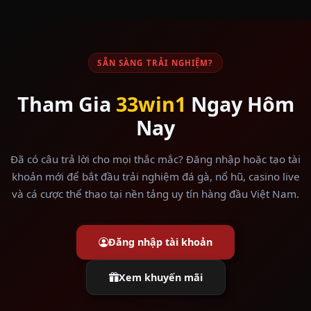
SẴN SÀNG TRẢI NGHIỆM?
Tham Gia
33win1
Ngay Hôm
Nay
Đã có câu trả lời cho mọi thắc mắc? Đăng nhập hoặc tạo tài
khoản mới để bắt đầu trải nghiệm đá gà, nổ hũ, casino live
và cá cược thể thao tại nền tảng uy tín hàng đầu Việt Nam.
Đăng nhập tài khoản
Xem khuyến mãi