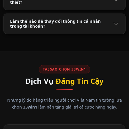
thiết?
Làm thế nào để thay đổi thông tin cá nhân
trong tài khoản?
TẠI SAO CHỌN 33WIN1
Dịch Vụ
Đáng Tin Cậy
Những lý do hàng triệu người chơi Việt Nam tin tưởng lựa
chọn
33win1
làm nền tảng giải trí cá cược hàng ngày.