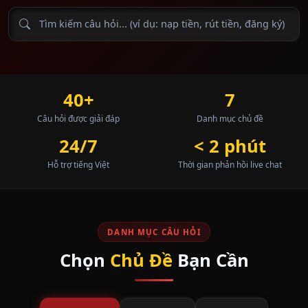
40+
7
Câu hỏi được giải đáp
Danh mục chủ đề
24/7
< 2 phút
Hỗ trợ tiếng Việt
Thời gian phản hồi live chat
DANH MỤC CÂU HỎI
Chọn
Chủ Đề
Bạn Cần