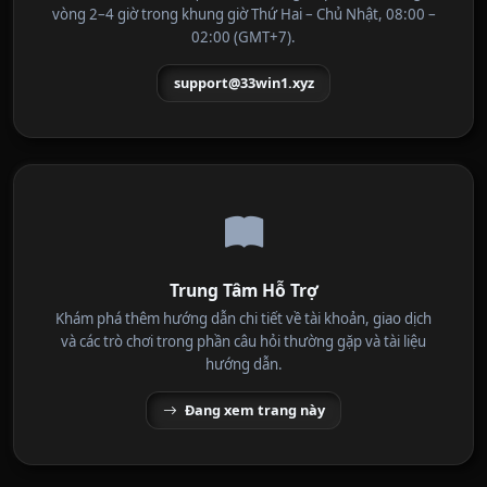
vòng 2–4 giờ trong khung giờ Thứ Hai – Chủ Nhật, 08:00 –
02:00 (GMT+7).
support@33win1.xyz
Trung Tâm Hỗ Trợ
Khám phá thêm hướng dẫn chi tiết về tài khoản, giao dịch
và các trò chơi trong phần câu hỏi thường gặp và tài liệu
hướng dẫn.
Đang xem trang này