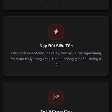
Nạp Rút Siêu Tốc
Giao dịch qua MoMo, ZaloPay, VNPay và các ngân hàng
lớn được xử lý trong vòng 1 phút. Không giữ tiền, không trì
hoãn.
Tỷ Lệ Cược Cao