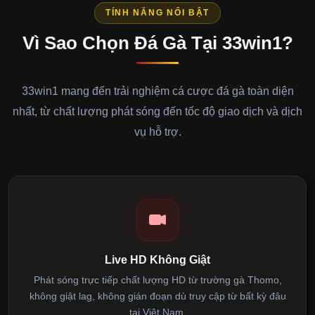
TÍNH NĂNG NỔI BẬT
Vì Sao Chọn Đá Gà Tại 33win1?
33win1 mang đến trải nghiệm cá cược đá gà toàn diện
nhất, từ chất lượng phát sóng đến tốc độ giao dịch và dịch
vụ hỗ trợ.
Live HD Không Giật
Phát sóng trực tiếp chất lượng HD từ trường gà Thomo,
không giật lag, không gián đoạn dù truy cập từ bất kỳ đâu
tại Việt Nam.