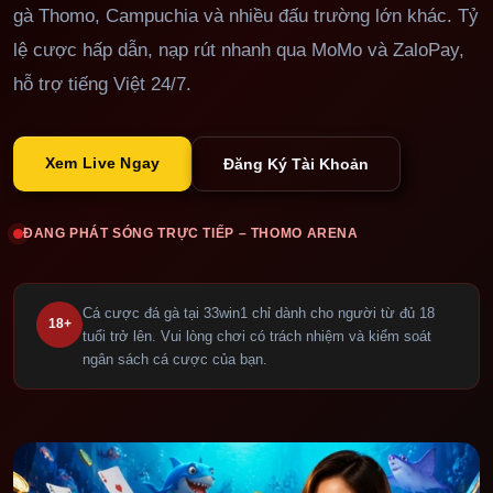
gà Thomo, Campuchia và nhiều đấu trường lớn khác. Tỷ
lệ cược hấp dẫn, nạp rút nhanh qua MoMo và ZaloPay,
hỗ trợ tiếng Việt 24/7.
Xem Live Ngay
Đăng Ký Tài Khoản
ĐANG PHÁT SÓNG TRỰC TIẾP – THOMO ARENA
Cá cược đá gà tại 33win1 chỉ dành cho người từ đủ 18
18+
tuổi trở lên. Vui lòng chơi có trách nhiệm và kiểm soát
ngân sách cá cược của bạn.