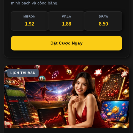
minh bạch và công bằng.
MERON
WALA
DRAW
1.92
1.88
8.50
Đặt Cược Ngay
LỊCH THI ĐẤU