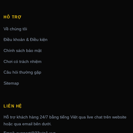
HỖ TRỢ
Về chúng tôi
Điều khoản & Điều kiện
Chính sách bảo mật
Chơi có trách nhiệm
Câu hỏi thường gặp
Sitemap
LIÊN HỆ
Hỗ trợ khách hàng 24/7 bằng tiếng Việt qua live chat trên website
hoặc qua email bên dưới.
Email:
support@33win1.xyz