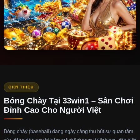
GIỚI THIỆU
Bóng Chày Tại 33win1 – Sân Chơi
Đỉnh Cao Cho Người Việt
Bóng chày (baseball) đang ngày càng thu hút sự quan tâm