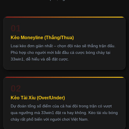
01
Kèo Moneyline (Thắng/Thua)
Loại kèo đơn giản nhất – chọn đội nào sẽ thắng trận đấu.
Phù hợp cho người mới bắt đầu cá cược bóng chày tại
33win1, dễ hiểu và dễ đặt cược.
02
Kèo Tài Xỉu (Over/Under)
Dự đoán tổng số điểm của cả hai đội trong trận có vượt
qua ngưỡng mà 33win1 đặt ra hay không. Kèo tài xỉu bóng
chày rất phổ biến với người chơi Việt Nam.