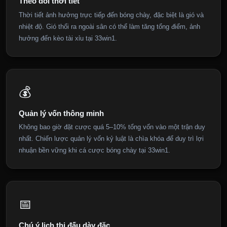
Theo dõi thời tiết
Thời tiết ảnh hưởng trực tiếp đến bóng chày, đặc biệt là gió và
nhiệt độ. Gió thổi ra ngoài sân có thể làm tăng tổng điểm, ảnh
hưởng đến kèo tài xỉu tại 33win1.
💰
Quản lý vốn thông minh
Không bao giờ đặt cược quá 5–10% tổng vốn vào một trận duy
nhất. Chiến lược quản lý vốn kỷ luật là chìa khóa để duy trì lợi
nhuận bền vững khi cá cược bóng chày tại 33win1.
📅
Chú ý lịch thi đấu dày đặc