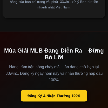
hàng của bạn chỉ trong vài phút. 33win1 xử lý lệnh rút tiền
nhanh nhất Việt Nam.
Mùa Giải MLB Đang Diễn Ra – Đừng
Bỏ Lỡ!
Hàng trăm trận bóng chày mỗi tuần đang chờ bạn tại
33win1. Đăng ký ngay hôm nay và nhận thưởng nạp đầu
100%.
Đăng Ký & Nhận Thưởng 100%