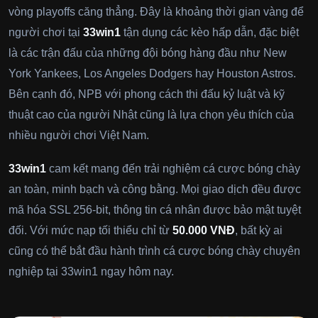
vòng playoffs căng thẳng. Đây là khoảng thời gian vàng để
người chơi tại
33win1
tận dụng các kèo hấp dẫn, đặc biệt
là các trận đấu của những đội bóng hàng đầu như New
York Yankees, Los Angeles Dodgers hay Houston Astros.
Bên cạnh đó, NPB với phong cách thi đấu kỷ luật và kỹ
thuật cao của người Nhật cũng là lựa chọn yêu thích của
nhiều người chơi Việt Nam.
33win1
cam kết mang đến trải nghiệm cá cược bóng chày
an toàn, minh bạch và công bằng. Mọi giao dịch đều được
mã hóa SSL 256-bit, thông tin cá nhân được bảo mật tuyệt
đối. Với mức nạp tối thiểu chỉ từ
50.000 VNĐ
, bất kỳ ai
cũng có thể bắt đầu hành trình cá cược bóng chày chuyên
nghiệp tại 33win1 ngay hôm nay.