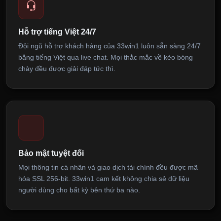
Hỗ trợ tiếng Việt 24/7
Đội ngũ hỗ trợ khách hàng của 33win1 luôn sẵn sàng 24/7
bằng tiếng Việt qua live chat. Mọi thắc mắc về kèo bóng
chày đều được giải đáp tức thì.
Bảo mật tuyệt đối
Mọi thông tin cá nhân và giao dịch tài chính đều được mã
hóa SSL 256-bit. 33win1 cam kết không chia sẻ dữ liệu
người dùng cho bất kỳ bên thứ ba nào.