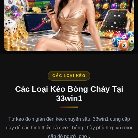
CÁC LOẠI KÈO
Các Loại Kèo Bóng Chày Tại
33win1
Từ kèo đơn giản đến kèo chuyên sâu, 33win1 cung cấp
đầy đủ các hình thức cá cược bóng chày phù hợp với mọi
cấp độ người chơi.