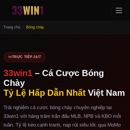
Trang chủ
Bóng chày
TRỰC TIẾP 24/7
33win1
– Cá Cược Bóng
Chày
Tỷ Lệ Hấp Dẫn Nhất
Việt Nam
Trải nghiệm cá cược bóng chày chuyên nghiệp tại
33win1 với hàng trăm trận đấu MLB, NPB và KBO mỗi
tuần. Tỷ lệ kèo cạnh tranh, nạp rút siêu tốc qua MoMo