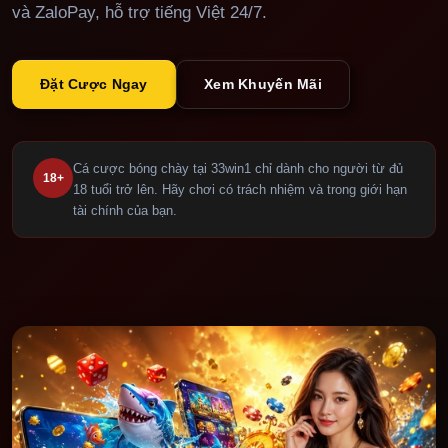
và ZaloPay, hỗ trợ tiếng Việt 24/7.
Đặt Cược Ngay
Xem Khuyến Mãi
Cá cược bóng chày tại 33win1 chỉ dành cho người từ đủ
18+
18 tuổi trở lên. Hãy chơi có trách nhiệm và trong giới hạn
tài chính của bạn.