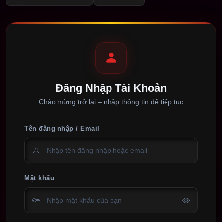
Đăng Nhập Tài Khoản
Chào mừng trở lại – nhập thông tin để tiếp tục
Tên đăng nhập / Email
Mật khẩu