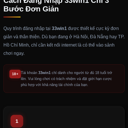
Cách Đăng Nhập 33win1 Chỉ 3
Bước Đơn Giản
Quy trình đăng nhập tại
33win1
được thiết kế cực kỳ đơn
giản và thân thiện. Dù bạn đang ở Hà Nội, Đà Nẵng hay TP.
Hồ Chí Minh, chỉ cần kết nối internet là có thể vào sảnh
chơi ngay.
Tài khoản
33win1
chỉ dành cho người từ đủ 18 tuổi trở
18+
lên. Vui lòng chơi có trách nhiệm và đặt giới hạn cược
phù hợp với khả năng tài chính của bạn.
1