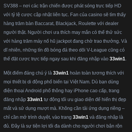
SV388 – nơi các trận chiến được phát sóng trực tiếp HD
với tỷ lệ cược cập nhật liên tục. Fan của casino sẽ tìm thấy
hàng trăm bàn Baccarat, Blackjack, Roulette với dealer
người thật. Người chơi ưa thích may mắn có thể thử sức
với hàng trăm máy nổ hũ jackpot đang chờ trao thưởng. Và
dĩ nhiên, những tín đồ bóng đá theo dõi V-League cũng có
thể đặt cược trực tiếp ngay sau khi đăng nhập vào
33win1
.
Một điểm đáng chú ý là
33win1
hoàn toàn tương thích với
mọi thiết bị di động phổ biến tại Việt Nam. Dù bạn dùng
điện thoại Android phổ thông hay iPhone cao cấp, trang
đăng nhập
33win1
tự động tối ưu giao diện để hiển thị đẹp
mắt và sử dụng mượt mà. Không cần tải ứng dụng riêng –
chỉ cần mở trình duyệt, vào trang
33win1
và đăng nhập là
đủ. Đây là sự tiện lợi tối đa dành cho người chơi bận rộn