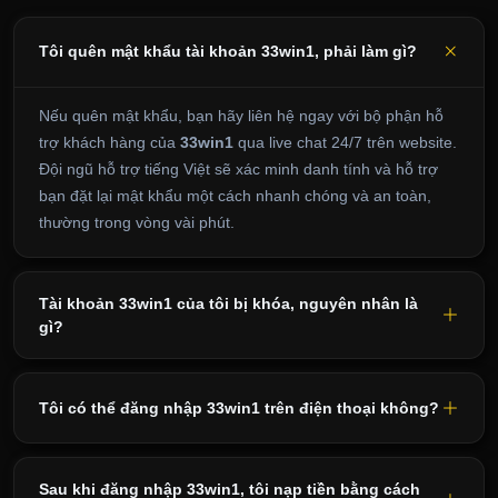
Tôi quên mật khẩu tài khoản 33win1, phải làm gì?
Nếu quên mật khẩu, bạn hãy liên hệ ngay với bộ phận hỗ
trợ khách hàng của
33win1
qua live chat 24/7 trên website.
Đội ngũ hỗ trợ tiếng Việt sẽ xác minh danh tính và hỗ trợ
bạn đặt lại mật khẩu một cách nhanh chóng và an toàn,
thường trong vòng vài phút.
Tài khoản 33win1 của tôi bị khóa, nguyên nhân là
gì?
Tài khoản
33win1
có thể bị tạm khóa do nhập sai mật khẩu
Tôi có thể đăng nhập 33win1 trên điện thoại không?
nhiều lần liên tiếp, hoặc hệ thống phát hiện hoạt động bất
thường nhằm bảo vệ tài khoản của bạn. Hãy liên hệ hỗ trợ
24/7 qua live chat để được mở khóa và xác minh lại danh
Hoàn toàn có thể. Trang đăng nhập
33win1
tương thích
Sau khi đăng nhập 33win1, tôi nạp tiền bằng cách
tính nhanh chóng.