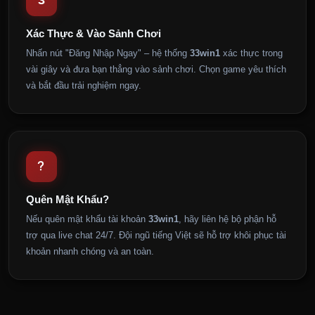
3
Xác Thực & Vào Sảnh Chơi
Nhấn nút "Đăng Nhập Ngay" – hệ thống
33win1
xác thực trong
vài giây và đưa bạn thẳng vào sảnh chơi. Chọn game yêu thích
và bắt đầu trải nghiệm ngay.
Quên Mật Khẩu?
Nếu quên mật khẩu tài khoản
33win1
, hãy liên hệ bộ phận hỗ
trợ qua live chat 24/7. Đội ngũ tiếng Việt sẽ hỗ trợ khôi phục tài
khoản nhanh chóng và an toàn.