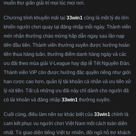
muốn thư giãn giải trí mọi lúc mọi nơi.
Chương trình khuyến mãi tại
33win1
cũng là một lý do lớn
khiến người chơi quay lại đăng nhập mỗi ngày. Thành viên
mới nhận thưởng chào mừng hấp dẫn ngay sau lần nạp
tiền đầu tiên. Thành viên thường xuyên được hưởng hoàn
tiền thua hàng tuần, thưởng điểm danh hàng ngày và các
ưu đãi theo mùa giải V-League hay dịp lễ Tết Nguyên Đán.
Thành viên VIP còn được hưởng đặc quyền riêng như giới
hạn cược cao hơn, quản lý tài khoản cá nhân và ưu tiên xử
lý rút tiền. Tất cả những ưu đãi này chỉ dành cho người đã
có tài khoản và đăng nhập
33win1
thường xuyên.
Cuối cùng, điều làm nên sự khác biệt của
33win1
chính là
cam kết phục vụ người chơi Việt Nam một cách toàn diện
nhất. Từ giao diện tiếng Việt tự nhiên, đội ngũ hỗ trợ khách